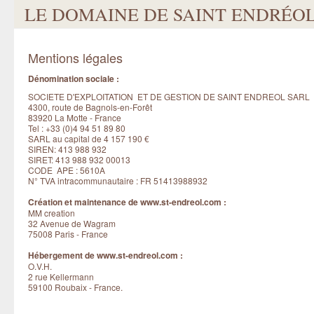
LE DOMAINE DE SAINT ENDRÉOL
Mentions légales
Dénomination sociale :
SOCIETE D'EXPLOITATION ET DE GESTION DE SAINT ENDREOL SARL
4300, route de Bagnols-en-Forêt
83920 La Motte - France
Tel : +33 (0)4 94 51 89 80
SARL au capital de 4 157 190 €
SIREN: 413 988 932
SIRET: 413 988 932 00013
CODE APE : 5610A
N° TVA intracommunautaire : FR 51413988932
Création et maintenance de www.st-endreol.com :
MM creation
32 Avenue de Wagram
75008 Paris - France
Hébergement de www.st-endreol.com :
O.V.H.
2 rue Kellermann
59100 Roubaix - France.